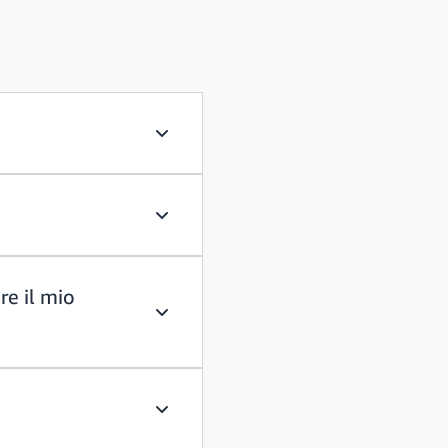
In quali paesi Amazon assume studenti
Ho completato la valutazione. Quando r
re il mio
Ho una scadenza per un'offerta per un'a
Che cos'è la valutazione online (OA)?