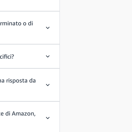
Devo candidarmi per uno stage o aspet
erminato o di
C'è una scadenza per le iscrizioni per 
ifici?
Come posso candidarmi/essere preso in c
a risposta da
Dove posso trovare lo stato della mia
te di Amazon,
Sono stato segnalato per un ruolo speci