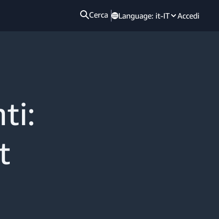
Cerca
Language:
it-IT
Accedi
ti:
t