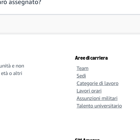
arò assegnato?
Aree di carriera
unità e non
Team
età o altri
Sedi
Categorie di lavoro
Lavori orari
Assunzioni militari
Talento universitario