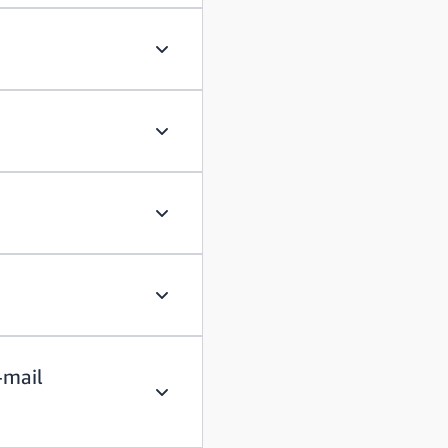
Posso essere segnalato dopo aver fatto
Come studente, posso inviare il curricu
Posso candidarmi a più ruoli?
Come aggiorno il mio curriculum?
-mail
Devo fare domanda utilizzando il mio ID