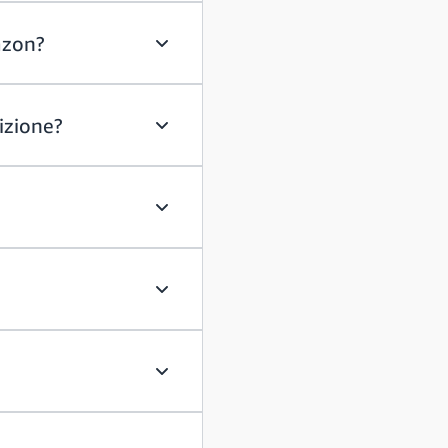
azon?
Come posso prepararmi al meglio per il
sizione?
Se ho successo, posso scegliere il mio r
Offrite alloggi?
Qual è il processo di reclutamento?
Quando verrò contattato per fissare il m