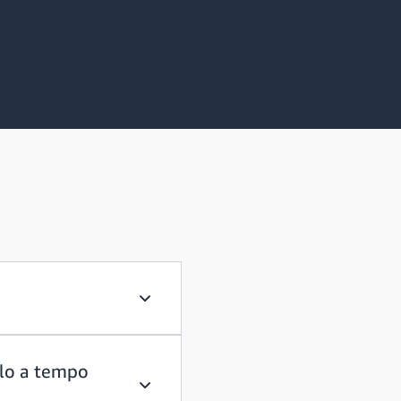
Dove posso trovare opportunità per gli 
olo a tempo