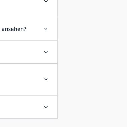
Erhebt Amazon oder seine zugelassenen
g ansehen?
Wo kann ich das Poster zur Chancengle
Stellen Sie Leute ein, um Amazon-Reze
Ich arbeite für eine Zeitarbeitsfirma, 
Was ist die Richtlinie für Entgelttran