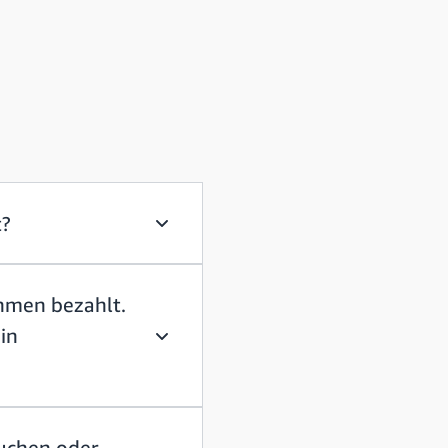
t?
Ich bin beim Militär. Werde ich als Reg
hmen bezahlt.
in
Ich bin ein Bauunternehmer und werde 
suchen oder