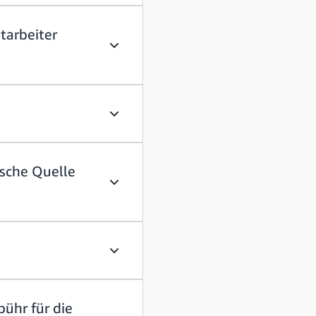
tarbeiter
Stellen Sie Mitarbeiter ein, die von zu
Muss ich nach Seattle ziehen, um bei 
ische Quelle
Was mache ich, wenn ich den Verdacht 
Was ist E-Verify?
ühr für die