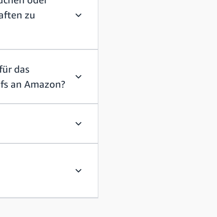
aften zu
Wie kann ich feststellen, ob ich daran
für das
ufs an Amazon?
Gelten die behördlichen Beschränkunge
Woher weiß ich, ob ich für einen Gehei
Woher weiß ich, ob ich ein "hochrangig